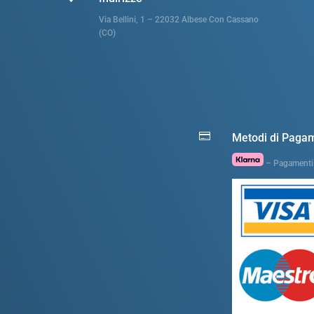
Via Bellini, 1 – 22032 Albese Con Cassano
(CO)

Metodi di Paga
– Pagamenti 