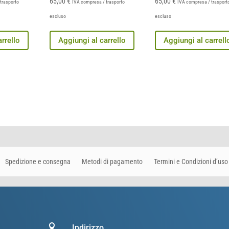
65,00
€
65,00
€
trasporto
IVA compresa / trasporto
IVA compresa / trasport
escluso
escluso
rrello
Aggiungi al carrello
Aggiungi al carrell
Spedizione e consegna
Metodi di pagamento
Termini e Condizioni d’uso

Indirizzo