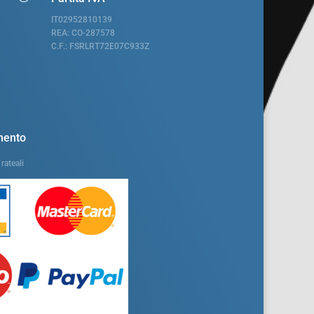
IT02952810139
REA: CO-287578
C.F.: FSRLRT72E07C933Z
mento
rateali