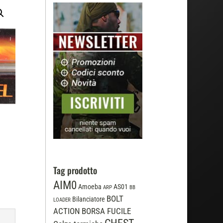
Tag prodotto
AIM0
Amoeba
AS01
ARP
BB
BOLT
Bilanciatore
LOADER
ACTION
BORSA FUCILE