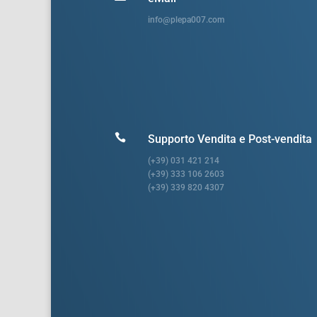
info@plepa007.com

Supporto Vendita e Post-vendita
(+39) 031 421 214
(+39) 333 106 2603
(+39) 339 820 4307