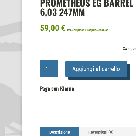
PROMETHEUS EG BARREL
6,03 247MM
59,00
€
IVA compresa / trasporto escluso
Categor
PROMETHEUS
Aggiungi al carrello
EG
BARREL
6,03
Paga con Klarna
247MM
quantità
Descrizione
Recensioni (0)