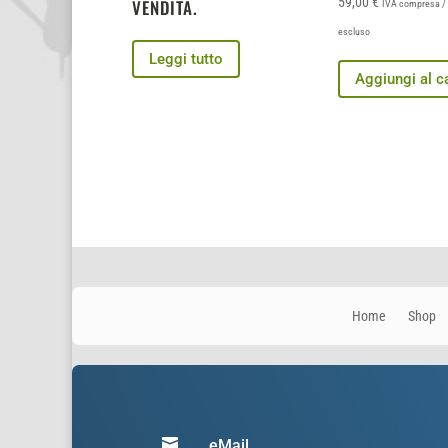
59,00
€
VENDITA.
IVA compresa / 
escluso
Leggi tutto
Aggiungi al ca
Home
Shop

eMail