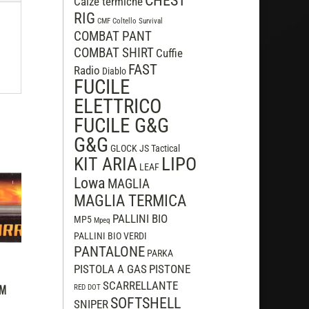
CHEST
Calze termiche
RIG
CMF
Coltello Survival
COMBAT PANT
COMBAT SHIRT
Cuffie
FAST
Radio
Diablo
FUCILE
ELETTRICO
FUCILE G&G
G&G
GLOCK
JS Tactical
LIPO
KIT ARIA
LEAF
Lowa
MAGLIA
MAGLIA TERMICA
PALLINI BIO
MP5
Mpeq
PALLINI BIO VERDI
PANTALONE
PARKA
PISTOLA A GAS
PISTONE
SCARRELLANTE
MM
RED DOT
SOFTSHELL
SNIPER