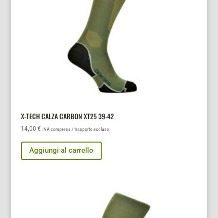
pagina
del
prodotto
X-TECH CALZA CARBON XT25 39-42
14,00
€
IVA compresa / trasporto escluso
Aggiungi al carrello