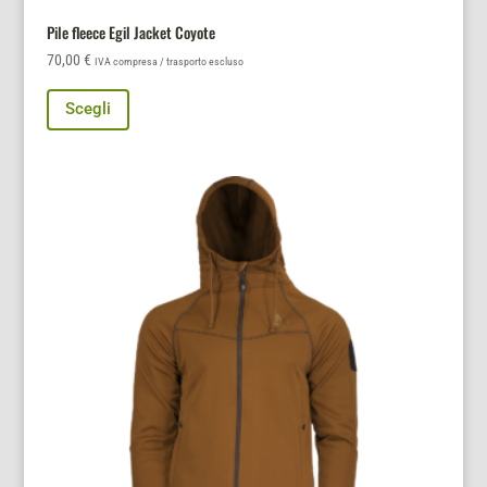
Pile fleece Egil Jacket Coyote
70,00
€
IVA compresa / trasporto escluso
Questo
Scegli
prodotto
ha
più
varianti.
Le
opzioni
possono
essere
scelte
nella
pagina
del
prodotto