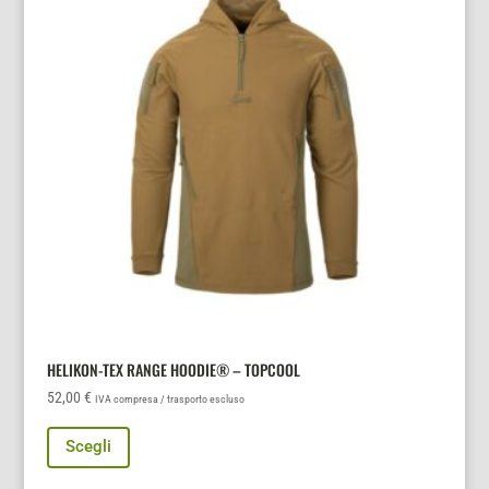
opzioni
possono
essere
scelte
nella
pagina
del
prodotto
HELIKON-TEX RANGE HOODIE® – TOPCOOL
52,00
€
IVA compresa / trasporto escluso
Questo
Scegli
prodotto
ha