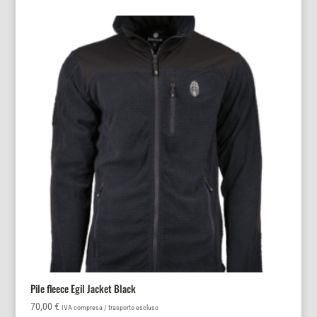
più
varianti.
Le
opzioni
possono
essere
scelte
nella
pagina
del
prodotto
Pile fleece Egil Jacket Black
70,00
€
IVA compresa / trasporto escluso