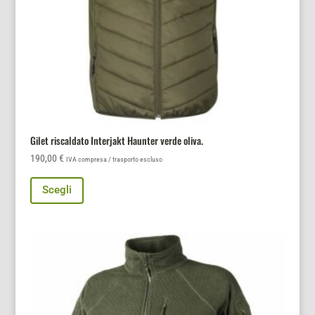
Gilet riscaldato Interjakt Haunter verde oliva.
190,00
€
IVA compresa / trasporto escluso
Questo
Scegli
prodotto
ha
più
varianti.
Le
opzioni
possono
essere