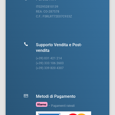
IT02952810139
REA: CO-287578
C.F.: FSRLRT72E07C933Z

Supporto Vendita e Post-
vendita
(+39) 031 421 214
(+39) 333 106 2603
(+39) 339 820 4307

Metodi di Pagamento
– Pagamenti rateali