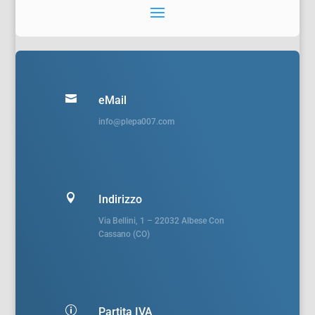

eMail
info@plepa007.com

Indirizzo
Via Bellini, 1 – 22032 Albese Con
Cassano (CO)
p
Partita IVA