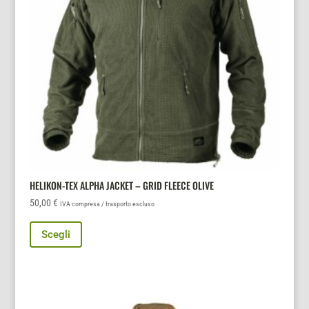
scelte
nella
pagina
del
prodotto
HELIKON-TEX ALPHA JACKET – GRID FLEECE OLIVE
50,00
€
IVA compresa / trasporto escluso
Questo
Scegli
prodotto
ha
più
varianti.
Le