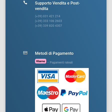

Supporto Vendita e Post-
vendita
(+39) 031 421 214
(+39) 333 106 2603
(+39) 339 820 4307

Metodi di Pagamento
– Pagamenti rateali