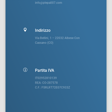
info@plepa007.com

Indirizzo
Via Bellini, 1 – 22032 Albese Con
Cassano (CO)
p
Partita IVA
IT02952810139
REA: CO-287578
C.F.: FSRLRT72E07C933Z