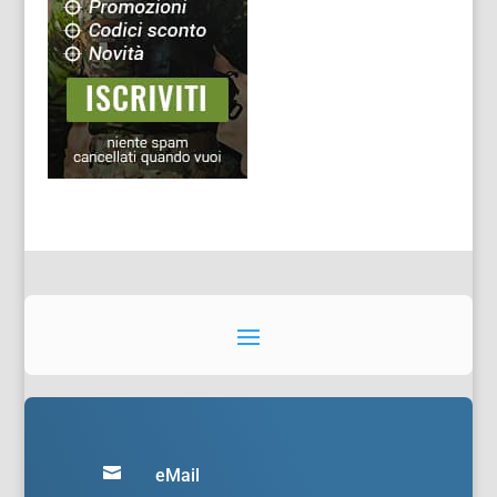

eMail