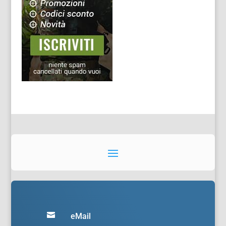

eMail