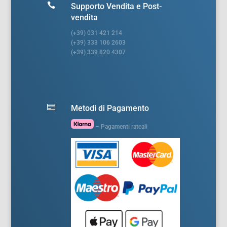

Supporto Vendita e Post-
vendita
(+39) 031 421 214
(+39) 333 106 2603
(+39) 339 820 4307

Metodi di Pagamento
– Pagamenti rateali