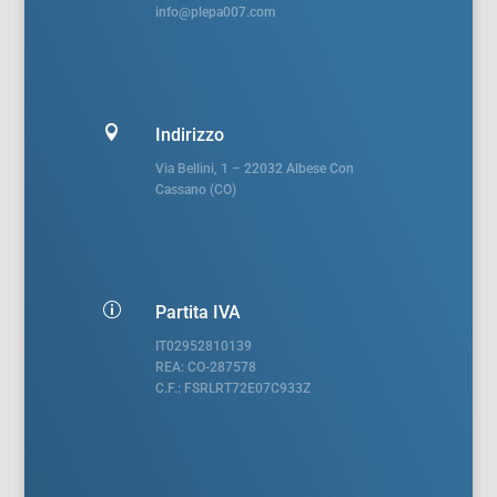
info@plepa007.com

Indirizzo
Via Bellini, 1 – 22032 Albese Con
Cassano (CO)
p
Partita IVA
IT02952810139
REA: CO-287578
C.F.: FSRLRT72E07C933Z