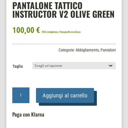
PANTALONE TATTICO
INSTRUCTOR V2 OLIVE GREEN
100,00
€
IVA compresa / trasporto escluso
Categorie:
Abbigliamento
,
Pantaloni
Taglia
PANTALONE
Aggiungi al carrello
TATTICO
INSTRUCTOR
V2
Paga con Klarna
OLIVE
GREEN