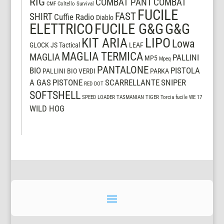
RIG
COMBAT PANT
COMBAT
CMF
Coltello Survival
FUCILE
FAST
SHIRT
Cuffie Radio
Diablo
ELETTRICO
FUCILE G&G
G&G
LIPO
KIT ARIA
Lowa
GLOCK
JS Tactical
LEAF
MAGLIA TERMICA
MAGLIA
PALLINI
MP5
Mpeq
PANTALONE
BIO
PISTOLA
PALLINI BIO VERDI
PARKA
A GAS
PISTONE
SCARRELLANTE
SNIPER
RED DOT
SOFTSHELL
SPEED LOADER
TASMANIAN TIGER
Torcia fucile
WE 17
WILD HOG