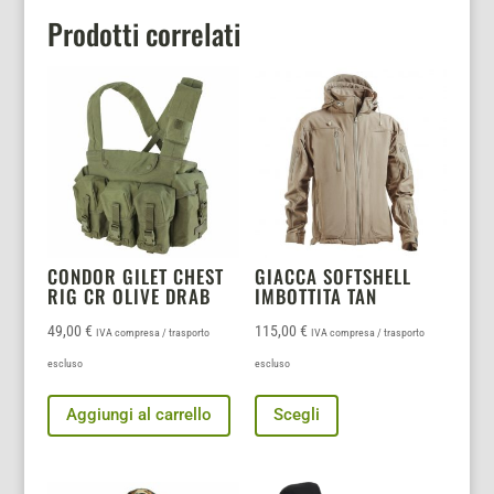
Prodotti correlati
CONDOR GILET CHEST
GIACCA SOFTSHELL
RIG CR OLIVE DRAB
IMBOTTITA TAN
49,00
€
115,00
€
IVA compresa / trasporto
IVA compresa / trasporto
escluso
escluso
Questo
Aggiungi al carrello
Scegli
prodotto
ha
più