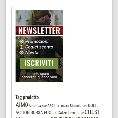
opzioni
possono
possono
essere
essere
scelte
scelte
nella
nella
pagina
pagina
del
del
prodotto
prodotto
Tag prodotto
AIM0
BOLT
Amoeba
AS01
Bilanciatore
ARP
BB LOADER
CHEST
ACTION
BORSA FUCILE
Calze termiche