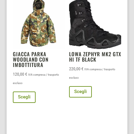
varianti.
Le
opzioni
possono
essere
scelte
nella
GIACCA PARKA
LOWA ZEPHYR MK2 GTX
pagina
WOODLAND CON
HI TF BLACK
IMBOTTITURA
del
220,00
€
IVA compresa / trasporto
prodotto
120,00
€
IVA compresa / trasporto
escluso
escluso
Questo
Questo
Scegli
prodotto
Scegli
prodotto
ha
ha
più
più
varianti.
varianti.
Le
Le
opzioni