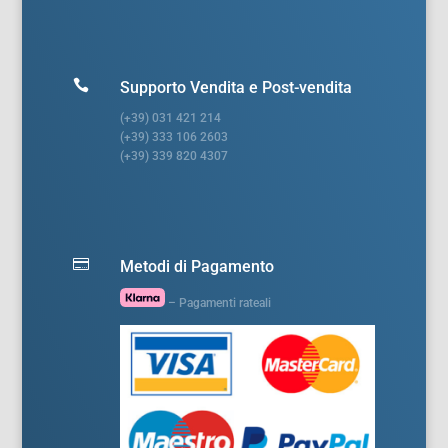

Supporto Vendita e Post-vendita
(+39) 031 421 214
(+39) 333 106 2603
(+39) 339 820 4307

Metodi di Pagamento
– Pagamenti rateali