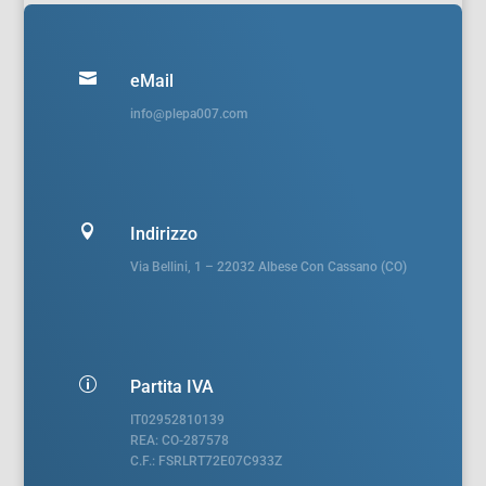

eMail
info@plepa007.com

Indirizzo
Via Bellini, 1 – 22032 Albese Con Cassano (CO)
p
Partita IVA
IT02952810139
REA: CO-287578
C.F.: FSRLRT72E07C933Z