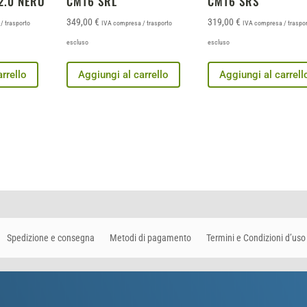
2.0 NERO
CM16 SRL
CM16 SRS
349,00
€
319,00
€
/ trasporto
IVA compresa / trasporto
IVA compresa / traspo
escluso
escluso
rrello
Aggiungi al carrello
Aggiungi al carrell
Spedizione e consegna
Metodi di pagamento
Termini e Condizioni d’uso