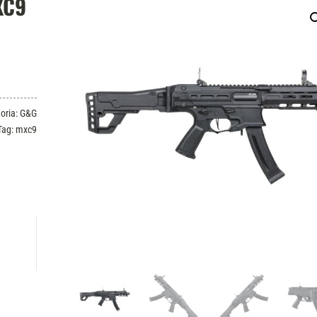
XC9
oria:
G&G
Tag:
mxc9