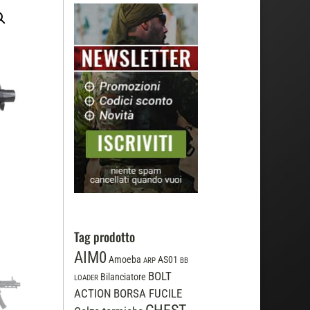
Tag prodotto
AIM0
Amoeba
AS01
ARP
BB
BOLT
Bilanciatore
LOADER
ACTION
BORSA FUCILE