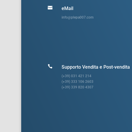

eMail
info@plepa007.com

Supporto Vendita e Post-vendita
(+39) 031 421 214
(+39) 333 106 2603
(+39) 339 820 4307