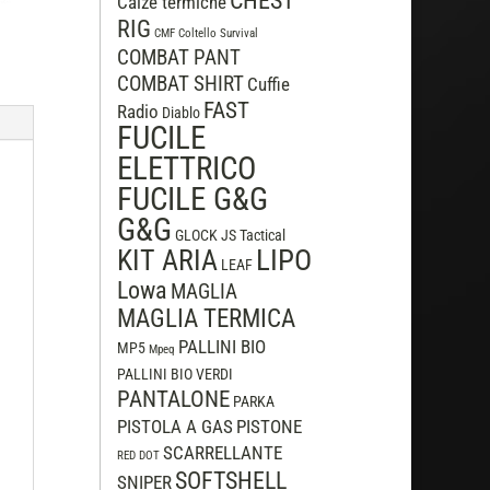
CHEST
Calze termiche
RIG
CMF
Coltello Survival
COMBAT PANT
COMBAT SHIRT
Cuffie
FAST
Radio
Diablo
FUCILE
ELETTRICO
FUCILE G&G
G&G
GLOCK
JS Tactical
LIPO
KIT ARIA
LEAF
Lowa
MAGLIA
MAGLIA TERMICA
PALLINI BIO
MP5
Mpeq
PALLINI BIO VERDI
PANTALONE
PARKA
PISTOLA A GAS
PISTONE
SCARRELLANTE
RED DOT
SOFTSHELL
SNIPER