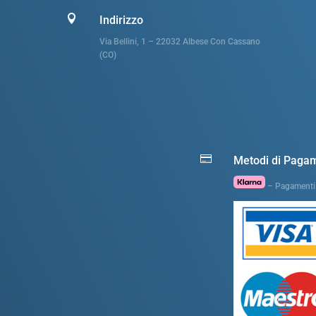

Indirizzo
Via Bellini, 1 – 22032 Albese Con Cassano
(CO)

Metodi di Paga
– Pagamenti 