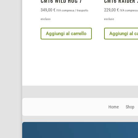
CM16 WILD HOG 7″
CM16 RAIDER 
349,00
€
229,00
€
IVA compresa / trasporto
IVA compresa 
escluso
escluso
Aggiungi al carrello
Aggiungi al ca
Home
Shop