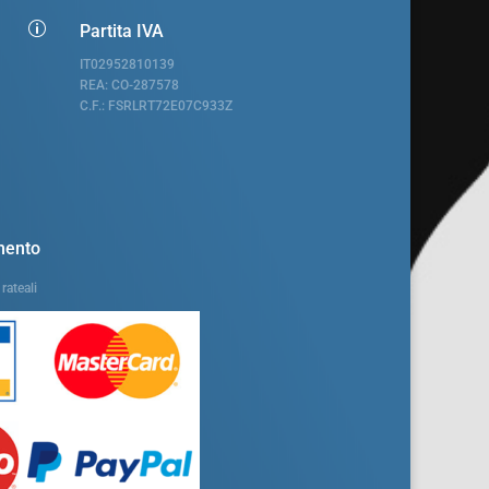
p
Partita IVA
IT02952810139
REA: CO-287578
C.F.: FSRLRT72E07C933Z
mento
rateali