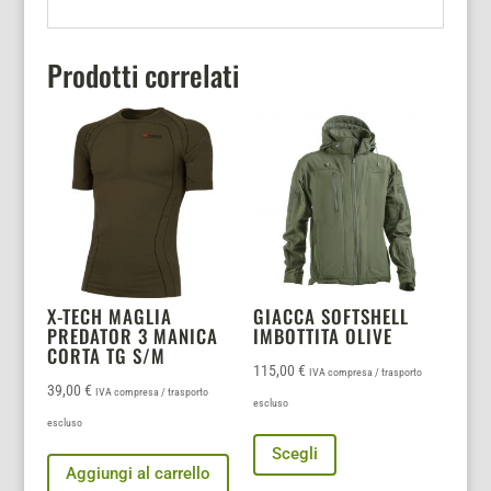
Prodotti correlati
X-TECH MAGLIA
GIACCA SOFTSHELL
PREDATOR 3 MANICA
IMBOTTITA OLIVE
CORTA TG S/M
115,00
€
IVA compresa / trasporto
39,00
€
IVA compresa / trasporto
escluso
escluso
Questo
Scegli
prodotto
Aggiungi al carrello
ha