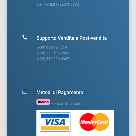
C.F.: FSRLRT72E07C933Z

Supporto Vendita e Post-vendita
(+39) 031 421 214
(+39) 333 106 2603
(+39) 339 820 4307

Metodi di Pagamento
– Pagamenti rateali