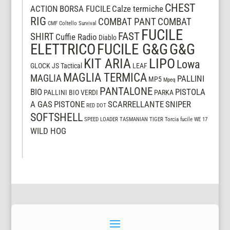
CHEST
ACTION
BORSA FUCILE
Calze termiche
RIG
COMBAT PANT
COMBAT
CMF
Coltello Survival
FUCILE
FAST
SHIRT
Cuffie Radio
Diablo
ELETTRICO
FUCILE G&G
G&G
LIPO
KIT ARIA
Lowa
GLOCK
JS Tactical
LEAF
MAGLIA TERMICA
MAGLIA
PALLINI
MP5
Mpeq
PANTALONE
BIO
PISTOLA
PALLINI BIO VERDI
PARKA
A GAS
PISTONE
SCARRELLANTE
SNIPER
RED DOT
SOFTSHELL
SPEED LOADER
TASMANIAN TIGER
Torcia fucile
WE 17
WILD HOG