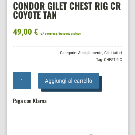
CONDOR GILET CHEST RIG CR
COYOTE TAN
49,00
€
IVA compresa / trasporto escluso
Categorie:
Abbigliamento
,
Gilet tattici
Tag:
CHEST RIG
CONDOR
Aggiungi al carrello
GILET
CHEST
RIG
Paga con Klarna
CR
COYOTE
TAN
quantità