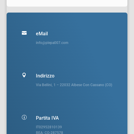

eMail
info@plepa007.com

Indirizzo
Via Bellini, 1 – 22032 Albese Con Cassano (CO)
p
Partita IVA
IT02952810139
REA: CO-287578