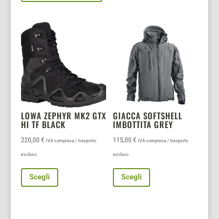
più
varianti.
Le
opzioni
possono
essere
scelte
nella
pagina
LOWA ZEPHYR MK2 GTX
GIACCA SOFTSHELL
HI TF BLACK
IMBOTTITA GREY
del
prodotto
220,00
€
115,00
€
IVA compresa / trasporto
IVA compresa / trasporto
escluso
escluso
Questo
Questo
Scegli
Scegli
prodotto
prodotto
ha
ha
più
più
varianti.
varianti.