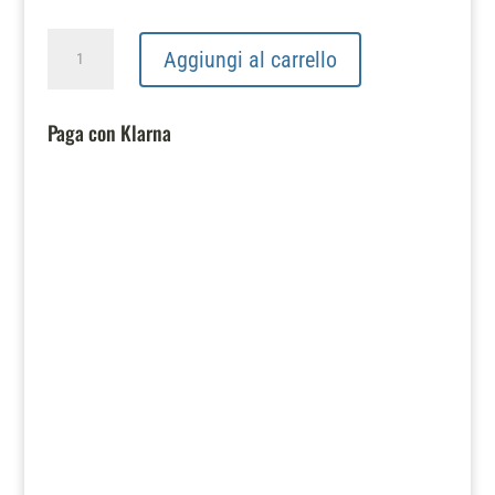
BAOFENG
Aggiungi al carrello
RICETRASMITTENTE
DUAL
BAND
Paga con Klarna
VHF/UHF
FM
quantità