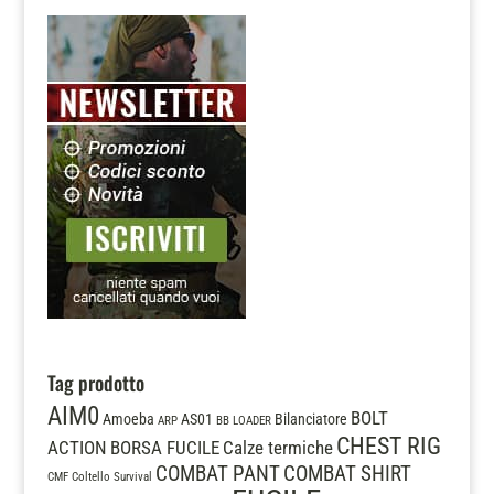
Tag prodotto
AIM0
BOLT
Amoeba
AS01
Bilanciatore
ARP
BB LOADER
CHEST RIG
ACTION
BORSA FUCILE
Calze termiche
COMBAT PANT
COMBAT SHIRT
CMF
Coltello Survival