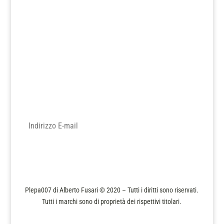
Iscriviti alla nostra newsletter
Tieniti aggiornato sulle novità e le promozioni del nostro sito.
L'indirizzo verrà usato solo per comunicazioni sporadiche e non
verrà ceduto a terzi senza il tuo consenso.
Iscriviti
Plepa007 di Alberto Fusari © 2020 – Tutti i diritti sono riservati.
Tutti i marchi sono di proprietà dei rispettivi titolari.