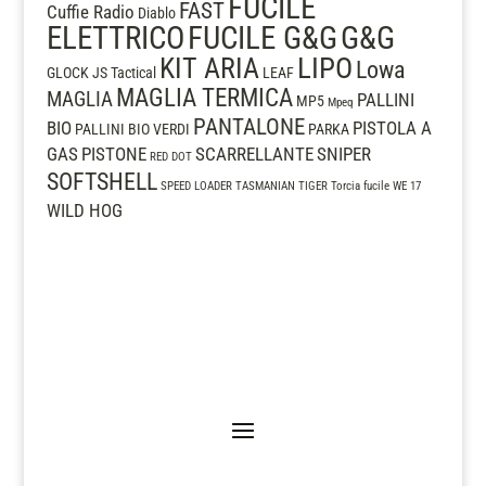
FUCILE
FAST
Cuffie Radio
Diablo
ELETTRICO
FUCILE G&G
G&G
LIPO
KIT ARIA
Lowa
GLOCK
JS Tactical
LEAF
MAGLIA TERMICA
MAGLIA
PALLINI
MP5
Mpeq
PANTALONE
BIO
PISTOLA A
PALLINI BIO VERDI
PARKA
GAS
PISTONE
SCARRELLANTE
SNIPER
RED DOT
SOFTSHELL
SPEED LOADER
TASMANIAN TIGER
Torcia fucile
WE 17
WILD HOG