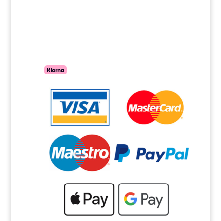
(+39) 031 421 214
(+39) 333 106 2603
(+39) 339 820 4307
Metodi di Pagamento
– Pagamenti rateali