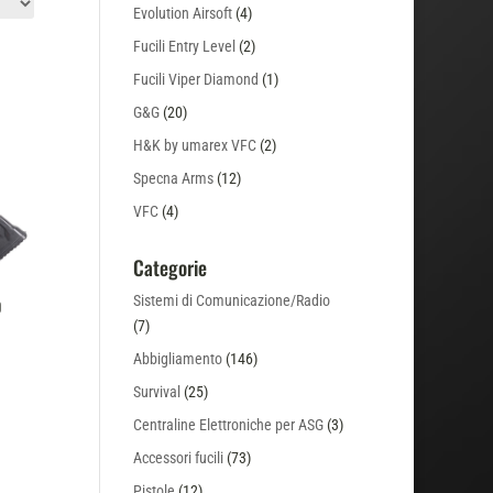
Evolution Airsoft
(4)
Fucili Entry Level
(2)
Fucili Viper Diamond
(1)
G&G
(20)
H&K by umarex VFC
(2)
Specna Arms
(12)
VFC
(4)
Categorie
Sistemi di Comunicazione/Radio
0
(7)
Abbigliamento
(146)
Survival
(25)
Centraline Elettroniche per ASG
(3)
Accessori fucili
(73)
Pistole
(12)