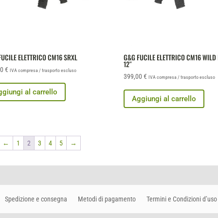
FUCILE ELETTRICO CM16 SRXL
G&G FUCILE ELETTRICO CM16 WILD
12″
00
€
IVA compresa / trasporto escluso
399,00
€
IVA compresa / trasporto escluso
giungi al carrello
Aggiungi al carrello
←
1
2
3
4
5
→
Spedizione e consegna
Metodi di pagamento
Termini e Condizioni d’uso