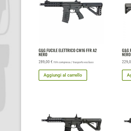
G&G FUCILE ELETTRICO CM16 FFR A2
G&G F
NERO
NERO
289,00
€
229,
IVA compresa / trasporto escluso
Aggiungi al carrello
Ag