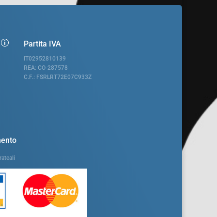
p
Partita IVA
IT02952810139
REA: CO-287578
C.F.: FSRLRT72E07C933Z
mento
ateali