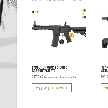
Visualizzazione di 13-24 di 55 risultati
EVOLUTION GHOST S EMR S
FN AR
CARBONTECH ETS
MK16
247,00
€
599,
IVA compresa / trasporto escluso
Aggiungi al carrello
Ag