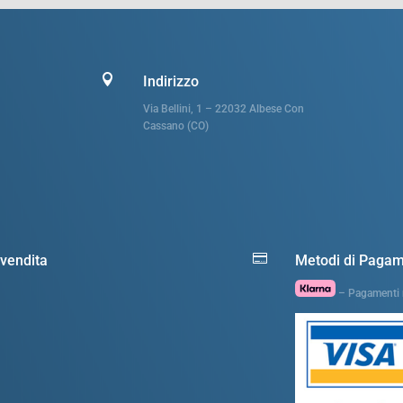

Indirizzo
Via Bellini, 1 – 22032 Albese Con
Cassano (CO)

-vendita
Metodi di Paga
– Pagamenti r