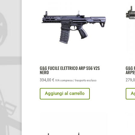
G&G FUCILE ELETTRICO ARP 556 V2S
G&G F
NERO
ARP9
334,00
€
279,
IVA compresa / trasporto escluso
Aggiungi al carrello
Ag