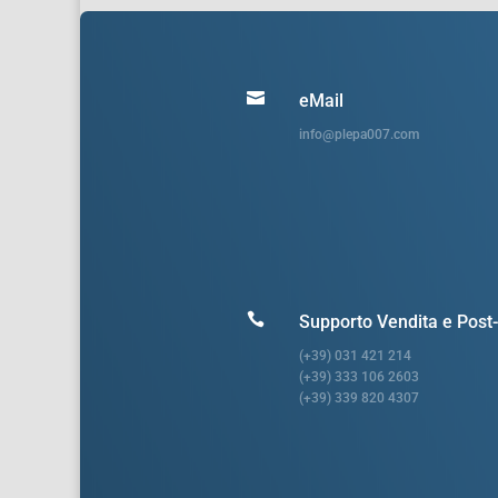

eMail
info@plepa007.com

Supporto Vendita e Post
(+39) 031 421 214
(+39) 333 106 2603
(+39) 339 820 4307