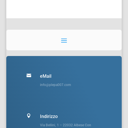

eMail
info@plepa007.com

Indirizzo
Via Bellini, 1 – 22032 Albese Con