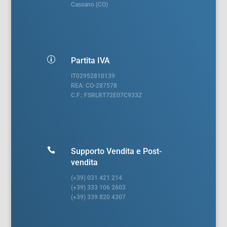
Cassano (CO)
p
Partita IVA
IT02952810139
REA: CO-287578
C.F.: FSRLRT72E07C933Z

Supporto Vendita e Post-
vendita
(+39) 031 421 214
(+39) 333 106 2603
(+39) 339 820 4307